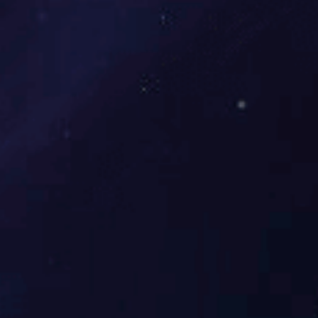
QF1B电缆探伤仪
ZC-8接地电阻表
查看详情
查看详情
QS30 高压电桥
查看详情