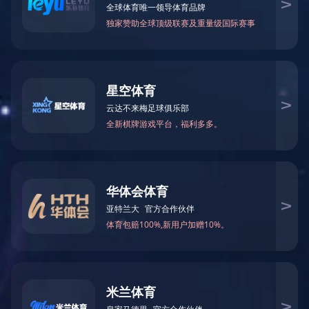
公司简介
开云手机官方版登录入口-开云（中国） 是由原上海
第六电表厂转制而来,本企业是专业设计制造“梅格牌”绝
缘电阻表，已有50多的历史。拥有完善的研制测试能