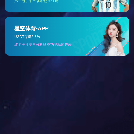
BG6-1-5标准电感器器
查看详情
查看详情
ZC46A高阻计
查看详情